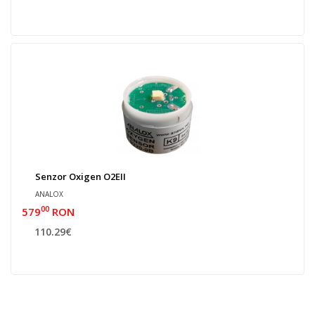
Senzor Oxigen O2EII
ANALOX
00
579
RON
110.29€