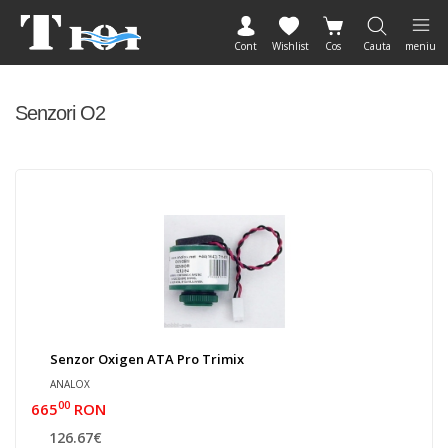
Cont
Wishlist
Cos
Cauta
meniu
Senzori O2
Senzor Oxigen ATA Pro Trimix
ANALOX
00
665
RON
126.67€