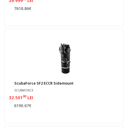
39.999
LEI
7618.86€
ScubaForce SF2 ECCR Sidemount
SCUBAFORCE
00
32.501
LEI
6190.67€