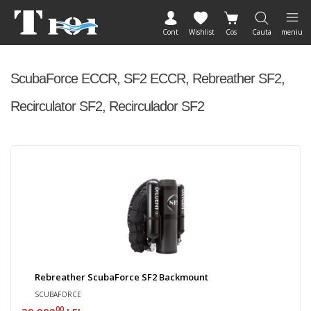
Cont
Wishlist
Cos
Cauta
meniu
ScubaForce ECCR, SF2 ECCR, Rebreather SF2,
Recirculator SF2, Recirculador SF2
Rebreather ScubaForce SF2 Backmount
SCUBAFORCE
00