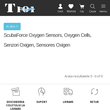
Cont
Wishlist
Cos
Cauta
meniu
In stoc ×
ScubaForce Oxygen Sensors, Oxygen Cells,
Senzori Oxigen, Sensores Oxigen
Arata rezultatele 0 - 0 of 0
DESCHIDEREA
SUPORT
LIVRARE
RETUR
COLETULUI LA
LIVRARE