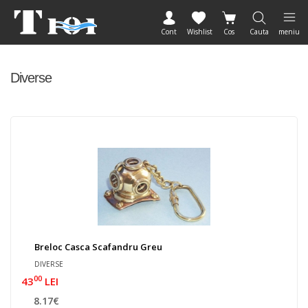
Cont
Wishlist
Cos
Cauta
meniu
Diverse
Breloc Casca Scafandru Greu
DIVERSE
00
43
LEI
8.17€