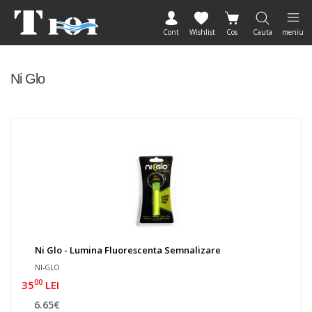
Cont
Wishlist
Cos
Cauta
meniu
Ni Glo
Ni Glo - Lumina Fluorescenta Semnalizare
NI-GLO
00
35
LEI
6.65€