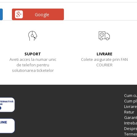
Google
SUPORT
LIVRARE
Aveti acces la numar unic
Colete asigurate prin FAN
de telefon pentru
COURIER
solutionarea ticketelor
Cum c
Cum pl
Livrare
Retur
Garant
Intreb
Despre
Termeni