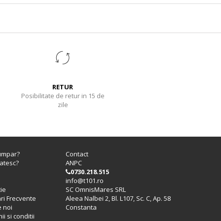
RETUR
Posibilitate de retur in 15 de
zile
umpar?
Contact
atesc?
ANPC
0730.218.515
info@t101.ro
ie
SC OmnisMares SRL
ari Frecvente
Aleea Nalbei 2, Bl. L107, Sc. C, Ap. 58
 noi
Constanta
i si conditii