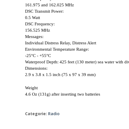
161.975 and 162.025 MHz
DSC Transmit Power:
0.5 Watt
DSC Frequency:
156.525 MHz
Messages:
Individual Distress Relay, Distress Alert
Environmental Temperature Range:
-25°C - +55°C
Waterproof Depth:
425 feet (130 meter) sea water with d
Dimensions:
2.9 x 3.8 x 1.5 inch (75 x 97 x 39 mm)
Weight
4.6 Oz (131g) after inserting two batteries
Categorie:
Radio