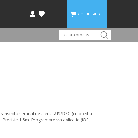
COSUL TAU: (
0
)
transmita semnal de alerta AIS/DSC (cu pozitia
 Precizie 1.5m. Programare via aplicatie (iOS,