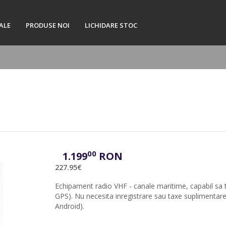
ALE
PRODUSE NOI
LICHIDARE STOC
00
1.199
RON
227.95€
Echipament radio VHF - canale maritime, capabil sa 
GPS). Nu necesita inregistrare sau taxe suplimentare.
Android).